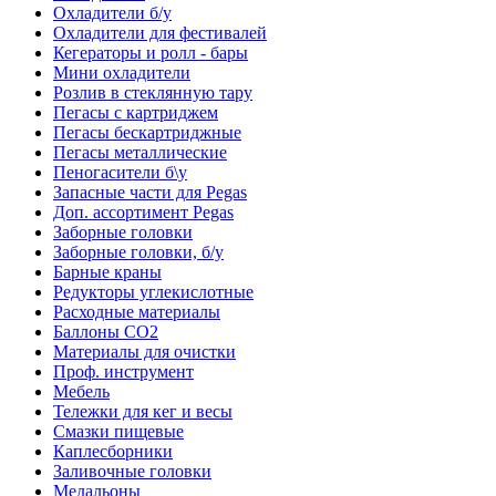
Охладители б/у
Охладители для фестивалей
Кегераторы и ролл - бары
Мини охладители
Розлив в стеклянную тару
Пегасы с картриджем
Пегасы бескартриджные
Пегасы металлические
Пеногасители б\у
Запасные части для Pegas
Доп. ассортимент Pegas
Заборные головки
Заборные головки, б/у
Барные краны
Редукторы углекислотные
Расходные материалы
Баллоны CO2
Материалы для очистки
Проф. инструмент
Мебель
Тележки для кег и весы
Смазки пищевые
Каплесборники
Заливочные головки
Медальоны