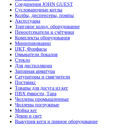
Соединения JOHN GUEST
Сусловарочные котлы
Колбы, диспенсеры, помпы
Аксессуары
Торговое холод. оборудование
Пеноотсекатели и счётчики
Комплекты оборудования
Минипивоварни
ЦКТ, Форфасы
Омыватели бокалов
Стекло
Для дистилляции
Запорная арматура
Сатураторы и смягчители
Постмикс
Товары для досуга из кег
ПВХ ёмкости, Тара
Чиллеры промышленные
Чиллеры погружные
Мойка кег
Декор и свет
Выкупим кеги и пивное оборудование